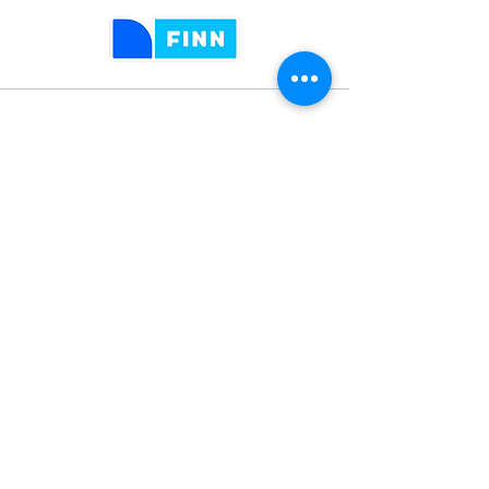
KONTAKT OSS
Vårt flotte showroom finner du i
Tornsangerveien 25, Oksenøya Marina. Vi har
parkering utenfor og også flytende showroom
i vannet.
Våre åpningstider er: