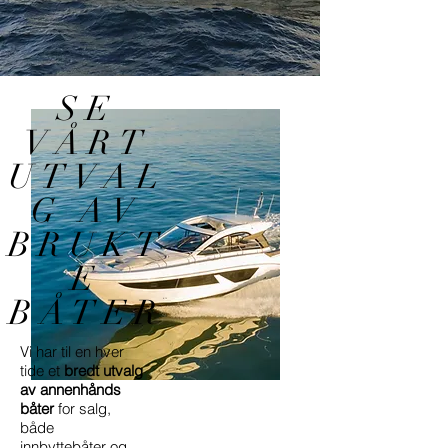
SE
VÅRT
UTVAL
G AV
BRUKT
E
BÅTER
Vi har til en hver
tide et
bredt utvalg
av annenhånds
båter
for salg,
både
innbyttebåter og